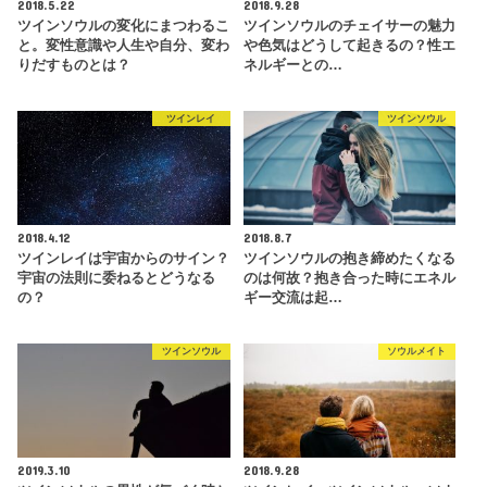
2018.5.22
2018.9.28
ツインソウルの変化にまつわるこ
ツインソウルのチェイサーの魅力
と。変性意識や人生や自分、変わ
や色気はどうして起きるの？性エ
りだすものとは？
ネルギーとの…
ツインレイ
ツインソウル
2018.4.12
2018.8.7
ツインレイは宇宙からのサイン？
ツインソウルの抱き締めたくなる
宇宙の法則に委ねるとどうなる
のは何故？抱き合った時にエネル
の？
ギー交流は起…
ツインソウル
ソウルメイト
2019.3.10
2018.9.28