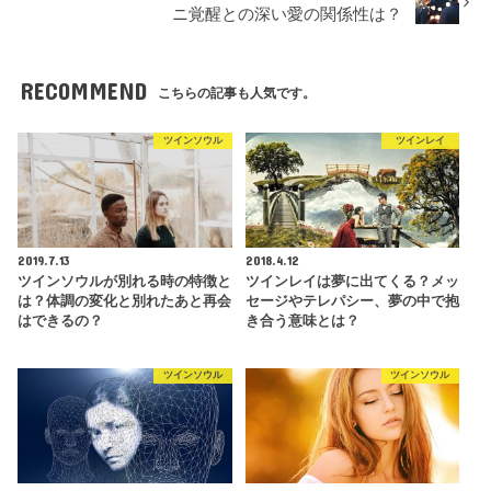
ニ覚醒との深い愛の関係性は？
RECOMMEND
こちらの記事も人気です。
ツインソウル
ツインレイ
2019.7.13
2018.4.12
ツインソウルが別れる時の特徴と
ツインレイは夢に出てくる？メッ
は？体調の変化と別れたあと再会
セージやテレパシー、夢の中で抱
はできるの？
き合う意味とは？
ツインソウル
ツインソウル