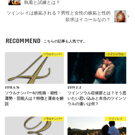
執着と試練とは？
ツインレイは嫉妬される？男性と女性の嫉妬と性的
欲求はイコールなの？
RECOMMEND
こちらの記事も人気です。
ソウルナンバー
ツインソウル
2018.6.16
2019.2.2
ソウルナンバー4の性格・相性・
ツインソウル症候群とは？そう思
運勢・芸能人は？特徴と運命を解
いたい思い込みと本当のツインソ
説
ウルの違いは何？
ソウルナンバー
ツインレイ