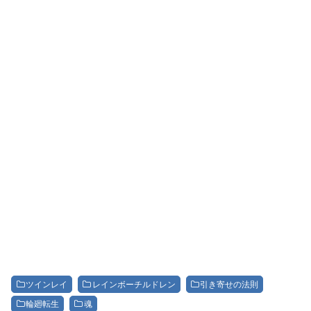
ツインレイ
レインボーチルドレン
引き寄せの法則
輪廻転生
魂