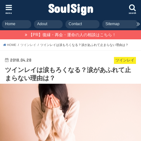
SoulSign
menu
search
Home
Adout
Contact
Sitemap
【PR】復縁・再会・運命の人の相談はこちら！
HOME
ツインレイ
ツインレイは涙もろくなる？涙があふれて止まらない理由は？
2018.04.28
ツインレイ
ツインレイは涙もろくなる？涙があふれて止
まらない理由は？