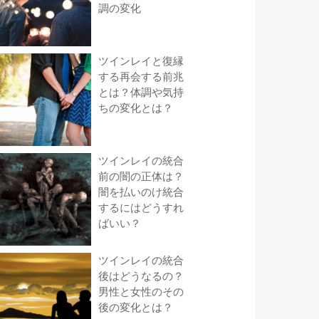
調の変化
ツインレイと復縁
する再会する前兆
とは？体調や気持
ちの変化とは？
ツインレイの統合
前の闇の正体は？
闇を払いのけ統合
するにはどうすれ
ばいい？
ツインレイの統合
後はどうなるの？
男性と女性のその
後の変化とは？