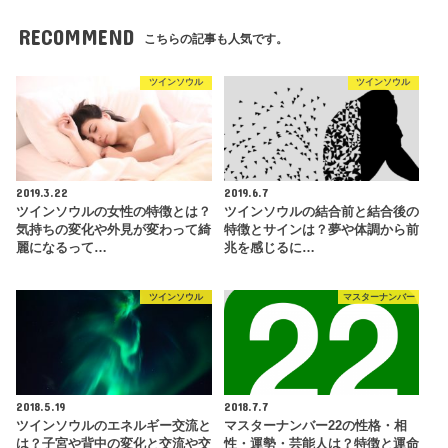
RECOMMEND
こちらの記事も人気です。
ツインソウル
ツインソウル
2019.3.22
2019.6.7
ツインソウルの女性の特徴とは？
ツインソウルの結合前と結合後の
気持ちの変化や外見が変わって綺
特徴とサインは？夢や体調から前
麗になるって…
兆を感じるに…
ツインソウル
マスターナンバー
2018.5.19
2018.7.7
ツインソウルのエネルギー交流と
マスターナンバー22の性格・相
は？子宮や背中の変化と交流や交
性・運勢・芸能人は？特徴と運命