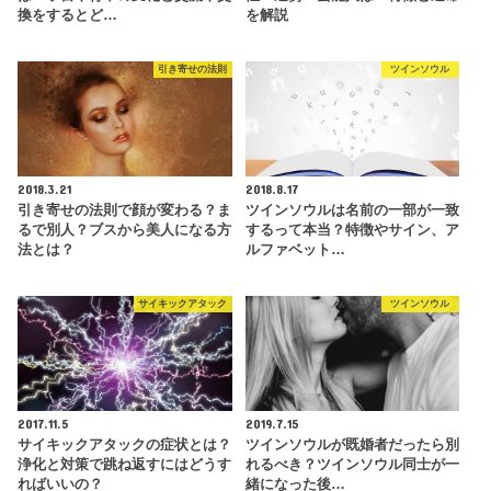
換をするとど…
を解説
引き寄せの法則
ツインソウル
2018.3.21
2018.8.17
引き寄せの法則で顔が変わる？ま
ツインソウルは名前の一部が一致
るで別人？ブスから美人になる方
するって本当？特徴やサイン、ア
法とは？
ルファベット…
サイキックアタック
ツインソウル
2017.11.5
2019.7.15
サイキックアタックの症状とは？
ツインソウルが既婚者だったら別
浄化と対策で跳ね返すにはどうす
れるべき？ツインソウル同士が一
ればいいの？
緒になった後…