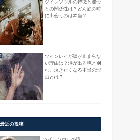
ツインソウルの特徴と運命
との関係性は？どん底の時
に出会うのは本当？
ツインレイが涙が止まらな
い理由は？涙が出る魂と別
れ、泣きたくなる本当の理
由とは？
最近の投稿
ツインソウルの喧