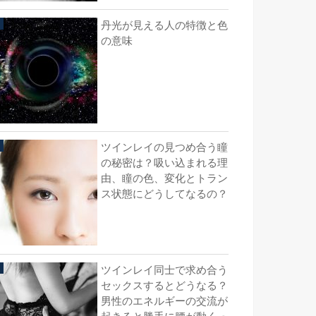
丹光が見える人の特徴と色
の意味
ツインレイの見つめ合う瞳
の秘密は？吸い込まれる理
由、瞳の色、変化とトラン
ス状態にどうしてなるの？
ツインレイ同士で求め合う
セックスするとどうなる？
男性のエネルギーの交流が