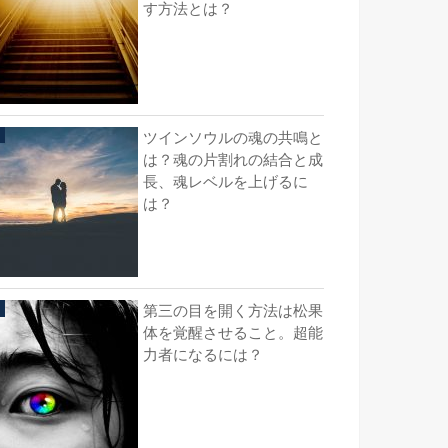
す方法とは？
ツインソウルの魂の共鳴と
は？魂の片割れの結合と成
長、魂レベルを上げるに
は？
第三の目を開く方法は松果
体を覚醒させること。超能
力者になるには？