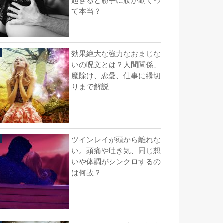
起きると勝手に腰が動くっ
て本当？
効果絶大な強力なおまじな
いの呪文とは？人間関係、
魔除け、恋愛、仕事に縁切
りまで解説
ツインレイが頭から離れな
い。頭痛や吐き気、同じ想
いや体調がシンクロするの
は何故？