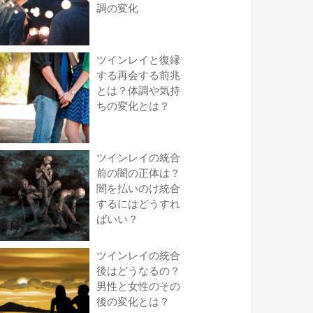
調の変化
ツインレイと復縁
する再会する前兆
とは？体調や気持
ちの変化とは？
ツインレイの統合
前の闇の正体は？
闇を払いのけ統合
するにはどうすれ
ばいい？
ツインレイの統合
後はどうなるの？
男性と女性のその
後の変化とは？