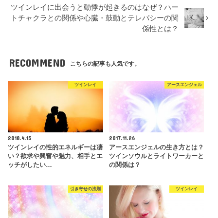
ツインレイに出会うと動悸が起きるのはなぜ？ハー
トチャクラとの関係や心臓・鼓動とテレパシーの関
係性とは？
RECOMMEND
こちらの記事も人気です。
ツインレイ
アースエンジェル
2018.4.15
2017.11.26
ツインレイの性的エネルギーは凄
アースエンジェルの生き方とは？
い？欲求や興奮や魅力、相手とエ
ツインソウルとライトワーカーと
ッチがしたい…
の関係は？
引き寄せの法則
ツインレイ