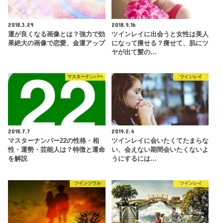
2018.3.29
2018.9.16
運が良くなる画像とは？強力で効
ツインレイに出会うと女性は美人
果絶大の画像で恋愛、金運アップ
になって痩せる？痩せて、肌にツ
ヤが出て髪の…
マスターナンバー
ツインレイ
2018.7.7
2019.2.4
マスターナンバー22の性格・相
ツインレイに会いたくてたまらな
性・運勢・芸能人は？特徴と運命
い、会えない期間会いたくないよ
を解説
うにするには…
ツインソウル
ツインレイ