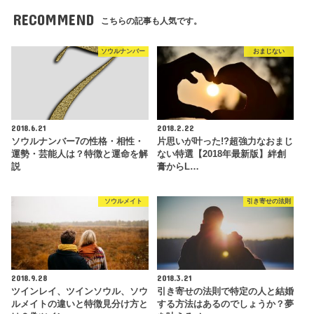
RECOMMEND
こちらの記事も人気です。
ソウルナンバー
おまじない
2018.6.21
2018.2.22
ソウルナンバー7の性格・相性・
片思いが叶った!?超強力なおまじ
運勢・芸能人は？特徴と運命を解
ない特選【2018年最新版】絆創
説
膏からL…
ソウルメイト
引き寄せの法則
2018.9.28
2018.3.21
ツインレイ、ツインソウル、ソウ
引き寄せの法則で特定の人と結婚
ルメイトの違いと特徴見分け方と
する方法はあるのでしょうか？夢