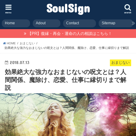
SoulSign
menu
search
Home
Adout
Contact
Sitemap
【PR】復縁・再会・運命の人の相談はこちら！
HOME
おまじない
効果絶大な強力なおまじないの呪文とは？人間関係、魔除け、恋愛、仕事に縁切りまで解説
2018.07.13
おまじない
効果絶大な強力なおまじないの呪文とは？人
間関係、魔除け、恋愛、仕事に縁切りまで解
説