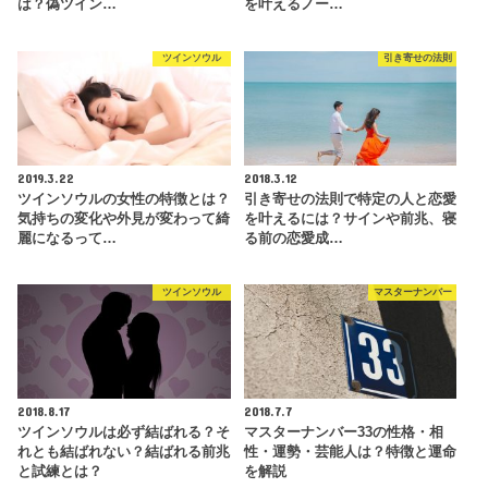
は？偽ツイン…
を叶えるノー…
ツインソウル
引き寄せの法則
2019.3.22
2018.3.12
ツインソウルの女性の特徴とは？
引き寄せの法則で特定の人と恋愛
気持ちの変化や外見が変わって綺
を叶えるには？サインや前兆、寝
麗になるって…
る前の恋愛成…
ツインソウル
マスターナンバー
2018.8.17
2018.7.7
ツインソウルは必ず結ばれる？そ
マスターナンバー33の性格・相
れとも結ばれない？結ばれる前兆
性・運勢・芸能人は？特徴と運命
と試練とは？
を解説