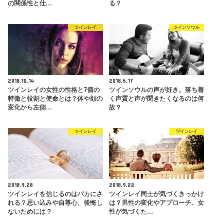
の関係性と仕…
る？
ツインレイ
ツインソウル
2018.10.14
2018.5.17
ツインレイの女性の性格と7個の
ツインソウルの声が好き。落ち着
特徴と役割と使命とは？体や顔の
く声質と声が聞きたくなるのは何
変化から左側…
故？
ツインレイ
ツインレイ
2018.9.28
2018.9.22
ツインレイを信じるのはバカにさ
ツインレイ同士が気づくきっかけ
れる？思い込みや自尊心、後悔し
は？男性の変化やアプローチ、女
ないためには？
性が気づくた…