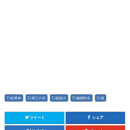
松果体
第三の目
超能力
輪廻転生
魂
ツイート
シェア