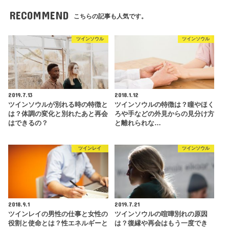
RECOMMEND
こちらの記事も人気です。
ツインソウル
ツインソウル
2019.7.13
2018.1.12
ツインソウルが別れる時の特徴と
ツインソウルの特徴は？瞳やほく
は？体調の変化と別れたあと再会
ろや手などの外見からの見分け方
はできるの？
と離れられな…
ツインレイ
ツインソウル
2018.9.1
2019.7.21
ツインレイの男性の仕事と女性の
ツインソウルの喧嘩別れの原因
役割と使命とは？性エネルギーと
は？復縁や再会はもう一度でき