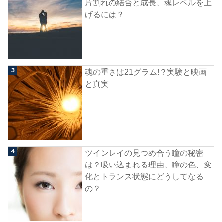
片割れの結合と成長、魂レベルを上
げるには？
魂の重さは21グラム!？実験と映画
と真実
ツインレイの見つめ合う瞳の秘密
は？吸い込まれる理由、瞳の色、変
化とトランス状態にどうしてなる
の？