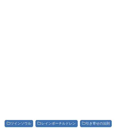
ツインソウル
レインボーチルドレン
引き寄せの法則