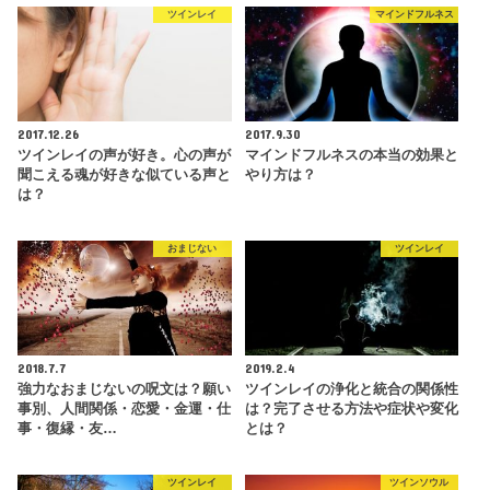
ツインレイ
マインドフルネス
2017.12.26
2017.9.30
ツインレイの声が好き。心の声が
マインドフルネスの本当の効果と
聞こえる魂が好きな似ている声と
やり方は？
は？
おまじない
ツインレイ
2018.7.7
2019.2.4
強力なおまじないの呪文は？願い
ツインレイの浄化と統合の関係性
事別、人間関係・恋愛・金運・仕
は？完了させる方法や症状や変化
事・復縁・友…
とは？
ツインレイ
ツインソウル