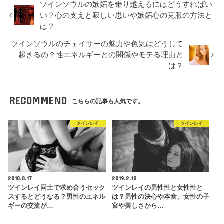
ツインソウルの嫉妬を乗り越えるにはどうすればい
い？心の支えと寂しい思いや嫉妬心の克服の方法と
は？
ツインソウルのチェイサーの魅力や色気はどうして
起きるの？性エネルギーとの関係やモテる理由と
は？
RECOMMEND
こちらの記事も人気です。
ツインレイ
ツインレイ
2018.8.17
2019.2.10
ツインレイ同士で求め合うセック
ツインレイの男性性と女性性と
スするとどうなる？男性のエネル
は？男性の決心や本音、女性の子
ギーの交流が…
宮や美しさから…