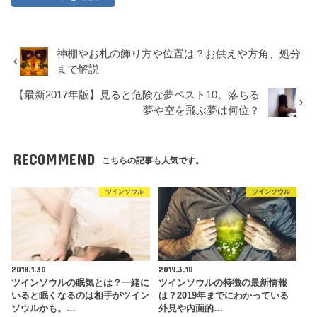
神棚やお札の飾り方や位置は？お供えや方角、処分
まで解説
【最新2017年版】見ると危険な夢ベスト10。落ちる
夢や空を飛ぶ夢は何位？
RECOMMEND
こちらの記事も人気です。
ツインソウル
ツインソウル
2018.1.30
2019.3.10
ツインソウルの眠気とは？一緒に
ツインソウルの特徴の最新情報
いると眠くなるのは相手がツイン
は？2019年までにわかっている
ソウルかも。…
外見や内面的…