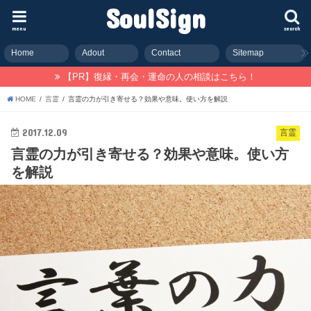
SoulSign
menu
search
Home
Adout
Contact
Sitemap
【PR】復縁・再会・運命の人の相談はこちら！
HOME
言霊
言霊の力が引き寄せる？効果や意味。使い方を解説
2017.12.09
言霊
言霊の力が引き寄せる？効果や意味。使い方
を解説