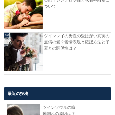
ついて
ツインレイの男性の愛は深い真実の
無償の愛？愛情表現と確認方法と子
宮との関係性は？
最近の投稿
ツインソウルの喧
嘩別れの原因は？