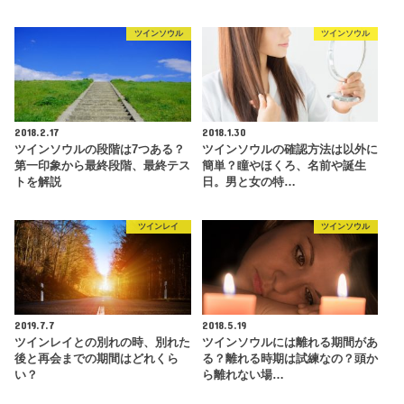
ツインソウル
ツインソウル
2018.2.17
2018.1.30
ツインソウルの段階は7つある？
ツインソウルの確認方法は以外に
第一印象から最終段階、最終テス
簡単？瞳やほくろ、名前や誕生
トを解説
日。男と女の特…
ツインレイ
ツインソウル
2019.7.7
2018.5.19
ツインレイとの別れの時、別れた
ツインソウルには離れる期間があ
後と再会までの期間はどれくら
る？離れる時期は試練なの？頭か
い？
ら離れない場…