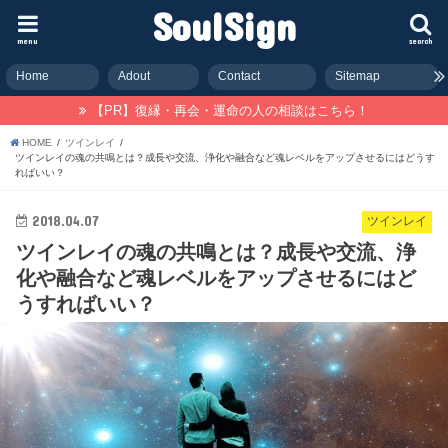
SoulSign
menu
search
Home
Adout
Contact
Sitemap
【PR】復縁・再会・運命の人の相談はこちら！
HOME
ツインレイ
ツインレイの魂の共鳴とは？成長や交流、浄化や融合など魂レベルをアップさせるにはどうす
ればいい？
2018.04.07
ツインレイ
ツインレイの魂の共鳴とは？成長や交流、浄
化や融合など魂レベルをアップさせるにはど
うすればいい？