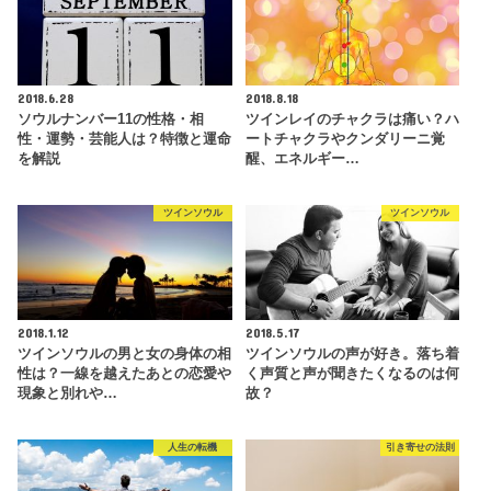
2018.6.28
2018.8.18
ソウルナンバー11の性格・相
ツインレイのチャクラは痛い？ハ
性・運勢・芸能人は？特徴と運命
ートチャクラやクンダリーニ覚
を解説
醒、エネルギー…
ツインソウル
ツインソウル
2018.1.12
2018.5.17
ツインソウルの男と女の身体の相
ツインソウルの声が好き。落ち着
性は？一線を越えたあとの恋愛や
く声質と声が聞きたくなるのは何
現象と別れや…
故？
人生の転機
引き寄せの法則