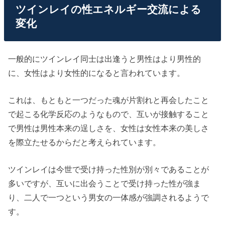
ツインレイの性エネルギー交流による
変化
一般的にツインレイ同士は出逢うと男性はより男性的
に、女性はより女性的になると言われています。
これは、もともと一つだった魂が片割れと再会したこと
で起こる化学反応のようなもので、互いが接触すること
で男性は男性本来の逞しさを、女性は女性本来の美しさ
を際立たせるからだと考えられています。
ツインレイは今世で受け持った性別が別々であることが
多いですが、互いに出会うことで受け持った性が強ま
り、二人で一つという男女の一体感が強調されるようで
す。