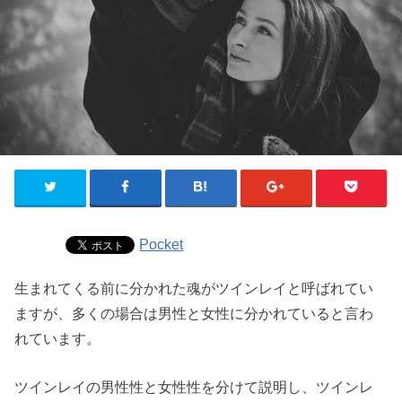
Pocket
生まれてくる前に分かれた魂がツインレイと呼ばれてい
ますが、多くの場合は男性と女性に分かれていると言わ
れています。
ツインレイの男性性と女性性を分けて説明し、ツインレ