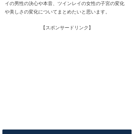
イの男性の決心や本音、ツインレイの女性の子宮の変化
や美しさの変化についてまとめたいと思います。
【スポンサードリンク】