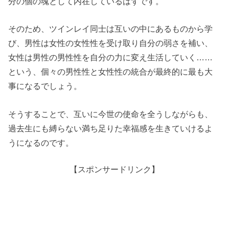
分の個の魂として内在しているはずです。
そのため、ツインレイ同士は互いの中にあるものから学
び、男性は女性の女性性を受け取り自分の弱さを補い、
女性は男性の男性性を自分の力に変え生活していく……
という、個々の男性性と女性性の統合が最終的に最も大
事になるでしょう。
そうすることで、互いに今世の使命を全うしながらも、
過去生にも縛らない満ち足りた幸福感を生きていけるよ
うになるのです。
【スポンサードリンク】