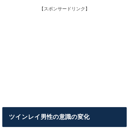
【スポンサードリンク】
ツインレイ男性の意識の変化