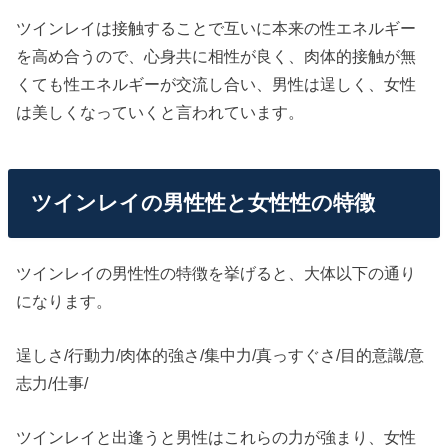
ツインレイは接触することで互いに本来の性エネルギー
を高め合うので、心身共に相性が良く、肉体的接触が無
くても性エネルギーが交流し合い、男性は逞しく、女性
は美しくなっていくと言われています。
ツインレイの男性性と女性性の特徴
ツインレイの男性性の特徴を挙げると、大体以下の通り
になります。
逞しさ/行動力/肉体的強さ/集中力/真っすぐさ/目的意識/意
志力/仕事/
ツインレイと出逢うと男性はこれらの力が強まり、女性