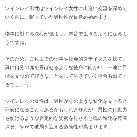
ツインレイ男性はツインレイ女性に出逢い交流を深めて
いく内に、眠っていた男性性が目覚め始めます。
物事に対する決心が強まり、本音で生きるようになるよ
うですね。
そのため、これまでの仕事や社会的ステイタスを捨て、
真に自分の魂を喜ばせるような使命に向かい、一途に目
標を見つめて好きなことをして生きていく場合も出てく
るでしょう。
ツインレイの女性は、男性がそのような変化を見せると
不安になることもあるかもしれませんが、男性の行動力
を妨げるような否定的な姿勢を見せると魂の進化を停滞
させ、やがて破局を迎える危険性が高まります。