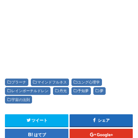
プラーナ
マインドフルネス
ユング心理学
レインボーチルドレン
丹光
予知夢
夢
宇宙の法則
ツイート
シェア
はてブ
Google+