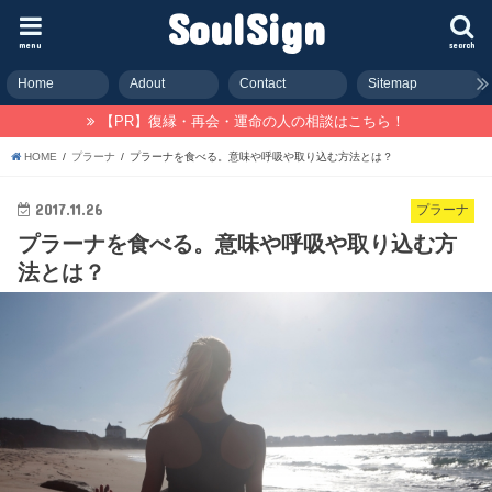
SoulSign
menu
search
Home
Adout
Contact
Sitemap
【PR】復縁・再会・運命の人の相談はこちら！
HOME
プラーナ
プラーナを食べる。意味や呼吸や取り込む方法とは？
2017.11.26
プラーナ
プラーナを食べる。意味や呼吸や取り込む方
法とは？