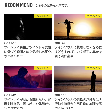
RECOMMEND
こちらの記事も人気です。
ツインレイ
ツインソウル
2019.6.17
2018.6.8
ツインレイ男性がツインレイ女性
ツインソウルに執着しなくなるに
に気づく瞬間とは？気持ちの変化
はどうすればいい？相手の幸せを
やエネルギー…
願う為に必要…
ツインレイ
ツインソウル
2018.8.24
2018.1.17
ツインレイが頭から離れない。頭
ツインソウルの男性の気持ちは？
痛や吐き気、同じ想いや体調がシ
行動や特徴から男性側の心理を気
ンクロするの…
づく時とは？