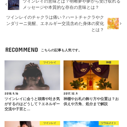
ツインレイの意味とは？明晰夢や夢から受け取れる
メッセージや本質的な存在の意味とは？
ツインレイのチャクラは痛い？ハートチャクラやク
ンダリーニ覚醒、エネルギー交流含めた身体の変化
とは？
RECOMMEND
こちらの記事も人気です。
ツインレイ
神棚
2018.9.16
2017.12.9
ツインレイに会うと頭痛や吐き気
神棚やお札の飾り方や位置は？お
がするのはどうして？エネルギー
供えや方角、処分まで解説
交流や子宮と…
ツインレイ
ソウルメイト