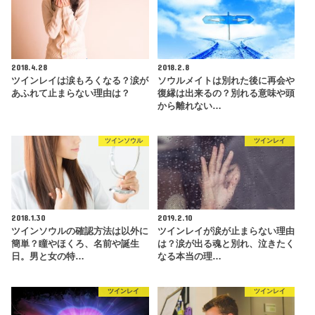
2018.4.28
2018.2.8
ツインレイは涙もろくなる？涙が
ソウルメイトは別れた後に再会や
あふれて止まらない理由は？
復縁は出来るの？別れる意味や頭
から離れない…
ツインソウル
ツインレイ
2018.1.30
2019.2.10
ツインソウルの確認方法は以外に
ツインレイが涙が止まらない理由
簡単？瞳やほくろ、名前や誕生
は？涙が出る魂と別れ、泣きたく
日。男と女の特…
なる本当の理…
ツインレイ
ツインレイ