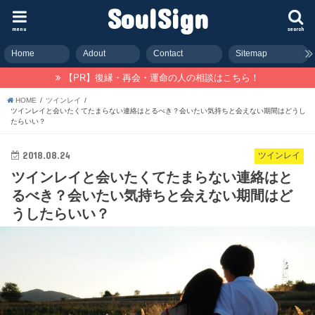
SoulSign
menu
search
Home
Adout
Contact
Sitemap
【PR】復縁・再会・運命の人の相談はこちら！
HOME
ツインレイ
ツインレイと会いたくてたまらない連絡はとるべき？会いたい気持ちと会えない期間はどうし
たらいい？
2018.08.24
ツインレイ
ツインレイと会いたくてたまらない連絡はと
るべき？会いたい気持ちと会えない期間はど
うしたらいい？