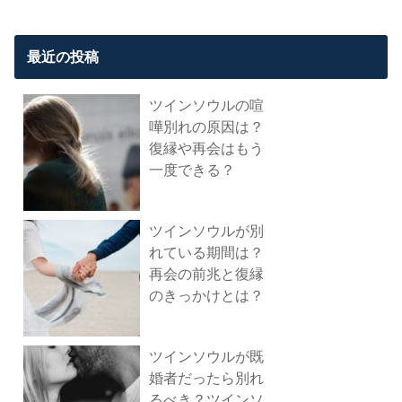
最近の投稿
ツインソウルの喧
嘩別れの原因は？
復縁や再会はもう
一度できる？
ツインソウルが別
れている期間は？
再会の前兆と復縁
のきっかけとは？
ツインソウルが既
婚者だったら別れ
るべき？ツインソ