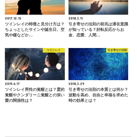
2017.12.15
2018.3.11
ツインレイの特徴と見分け方は？
引き寄せの法則の前兆は潜在意識
ちょっとしたサインや誕生日、空
が知っている？好転反応からお
気や瞳などか…
金、恋愛、人間…
ツインレイ
引き寄せの法則
2019.6.17
2018.3.29
ツインレイ男性の覚醒とは？霊的
引き寄せの法則の本質とは何か？
覚醒やクンダリーニ覚醒との深い
波動を高め、自由と幸福を求めた
愛の関係性は？
時の効果とは？