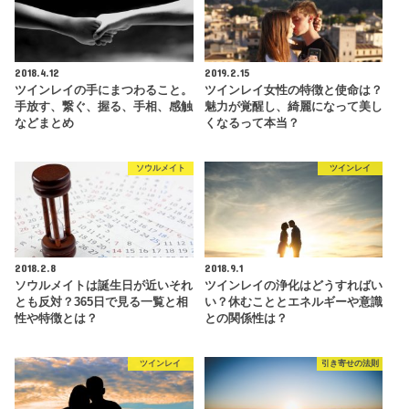
2018.4.12
2019.2.15
ツインレイの手にまつわること。
ツインレイ女性の特徴と使命は？
手放す、繋ぐ、握る、手相、感触
魅力が覚醒し、綺麗になって美し
などまとめ
くなるって本当？
ソウルメイト
ツインレイ
2018.2.8
2018.9.1
ソウルメイトは誕生日が近いそれ
ツインレイの浄化はどうすればい
とも反対？365日で見る一覧と相
い？休むこととエネルギーや意識
性や特徴とは？
との関係性は？
ツインレイ
引き寄せの法則