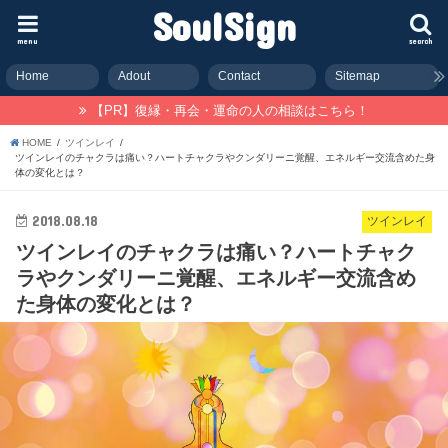
SoulSign
menu
search
Home
Adout
Contact
Sitemap
【PR】復縁・再会・運命の人の相談はこちら！
HOME
ツインレイ
ツインレイのチャクラは痛い？ハートチャクラやクンダリーニ覚醒、エネルギー交流含めた身
体の変化とは？
2018.08.18
ツインレイ
ツインレイのチャクラは痛い？ハートチャク
ラやクンダリーニ覚醒、エネルギー交流含め
た身体の変化とは？