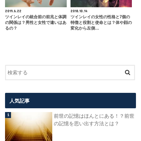
2019.6.22
2018.10.14
ツインレイの統合前の前兆と体調
ツインレイの女性の性格と7個の
の関係は？男性と女性で違いはあ
特徴と役割と使命とは？体や顔の
るの？
変化から左側…
人気記事
前世の記憶はほんとにある！？前世
の記憶を思い出す方法とは？