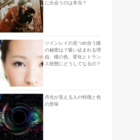
に出会うのは本当？
ツインレイの見つめ合う瞳
の秘密は？吸い込まれる理
由、瞳の色、変化とトラン
ス状態にどうしてなるの？
丹光が見える人の特徴と色
の意味