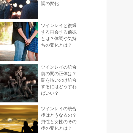
調の変化
ツインレイと復縁
する再会する前兆
とは？体調や気持
ちの変化とは？
ツインレイの統合
前の闇の正体は？
闇を払いのけ統合
するにはどうすれ
ばいい？
ツインレイの統合
後はどうなるの？
男性と女性のその
後の変化とは？