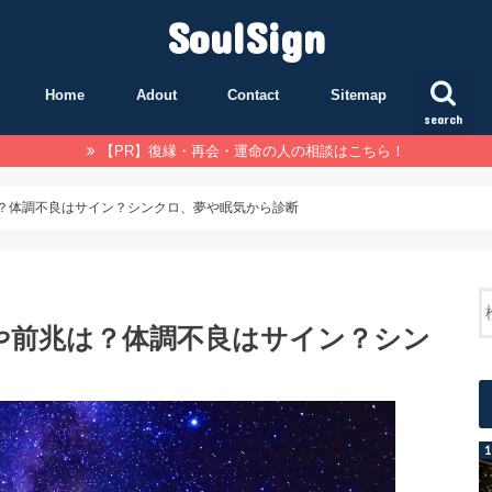
SoulSign
Home
Adout
Contact
Sitemap
search
【PR】復縁・再会・運命の人の相談はこちら！
？体調不良はサイン？シンクロ、夢や眠気から診断
や前兆は？体調不良はサイン？シン