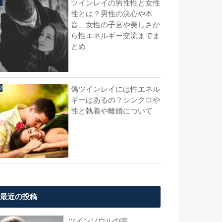
ツインレイの男性性と女性
性とは？男性の決心や本
音、女性の子宮や美しさか
ら性エネルギー交流までま
とめ
偽ツインレイには性エネル
ギーはあるの？シンクロや
性と執着や離婚について
最近の投稿
ツインソウルの喧